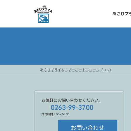
コ
ナ
ン
ビ
あさひプ
テ
ゲ
ン
ー
ツ
シ
へ
ョ
ス
ン
キ
に
ッ
移
プ
動
あさひプライムスノーボードスクール
180
お気軽にお問い合わせください。
0263-99-3700
受付時間 9:00 - 16:30
お問い合わせ