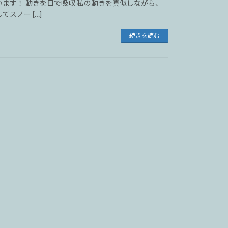
ます！ 動きを目で吸収 私の動きを真似しながら、
スノー […]
続きを読む