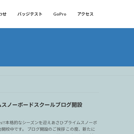
わせ
バッジテスト
GoPro
アクセス
ムスノーボードスクールブログ開設
boarders!!本格的なシーズンを迎えあさひプライムスノーボ
開校中です。 ブログ開設のご挨拶 この度、新たに