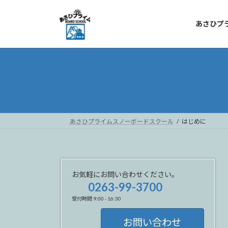
コ
ナ
ン
ビ
あさひプ
テ
ゲ
ン
ー
ツ
シ
へ
ョ
ス
ン
キ
に
ッ
移
プ
動
あさひプライムスノーボードスクール
はじめに
お気軽にお問い合わせください。
0263-99-3700
受付時間 9:00 - 16:30
お問い合わせ