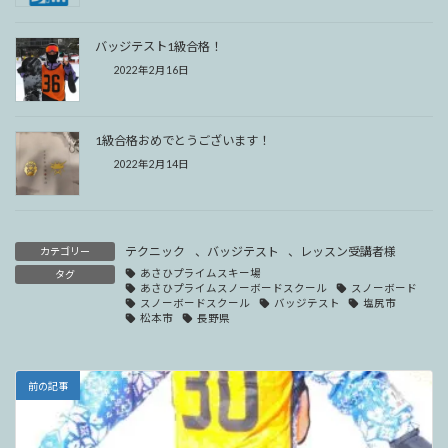
バッジテスト1級合格！
2022年2月16日
1級合格おめでとうございます！
2022年2月14日
テクニック
、
バッジテスト
、
レッスン受講者様
カテゴリー
あさひプライムスキー場
タグ
あさひプライムスノーボードスクール
スノーボード
スノーボードスクール
バッジテスト
塩尻市
松本市
長野県
前の記事