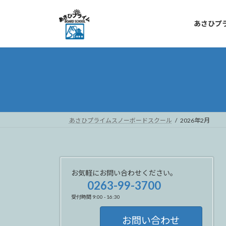
コ
ナ
ン
ビ
あさひプ
テ
ゲ
ン
ー
ツ
シ
へ
ョ
ス
ン
キ
に
ッ
移
プ
動
あさひプライムスノーボードスクール
2026年2月
お気軽にお問い合わせください。
0263-99-3700
受付時間 9:00 - 16:30
お問い合わせ