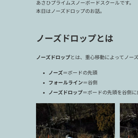
日
あさひプライムスノーボードスクールです。
時
本日はノーズドロップのお話。
:
ノーズドロップとは
ノーズドロップ
とは、重心移動によってノー
ノーズ
＝ボードの先頭
フォールライン
＝谷側
ノーズドロップ
＝ボードの先頭を谷側に