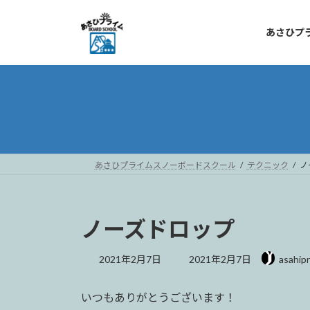
コ
ナ
ン
ビ
あさひプ
テ
ゲ
ン
ー
ツ
シ
へ
ョ
ス
ン
キ
に
ッ
移
プ
動
あさひプライムスノーボードスクール
テクニック
ノ
ノーズドロップ
最
2021年2月7日
2021年2月7日
asahip
終
更
いつもありがとうございます！
新