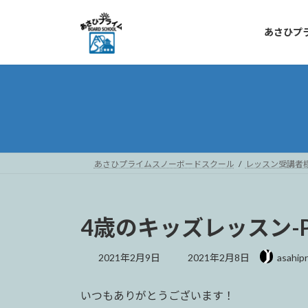
コ
ナ
ン
ビ
あさひプ
テ
ゲ
ン
ー
ツ
シ
へ
ョ
ス
ン
キ
に
ッ
移
プ
動
あさひプライムスノーボードスクール
レッスン受講者
4歳のキッズレッスン-Pa
最
2021年2月9日
2021年2月8日
asahip
終
更
いつもありがとうございます！
新