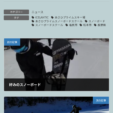
ニュース
カテゴリー
ICELANTIC
あさひプライムスキー場
タグ
あさひプライムスノーボードスクール
スノーボード
スノーボードスクール
塩尻市
松本市
長野県
前の記事
好みのスノーボード
2022年1月31日
次の記事