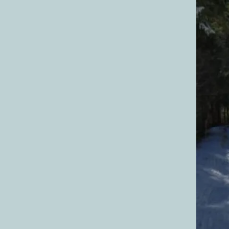
日
時
: