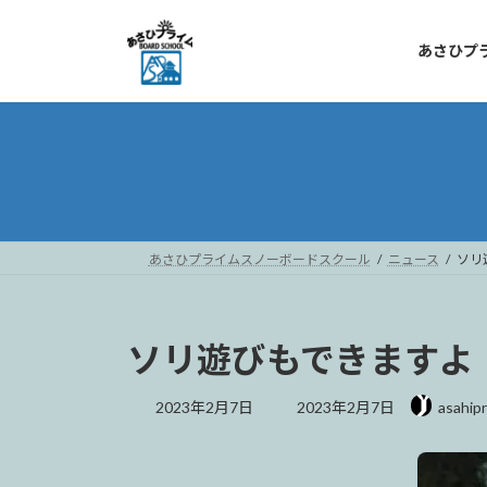
コ
ナ
ン
ビ
あさひプ
テ
ゲ
ン
ー
ツ
シ
へ
ョ
ス
ン
キ
に
ッ
移
プ
動
あさひプライムスノーボードスクール
ニュース
ソリ
ソリ遊びもできますよ
最
2023年2月7日
2023年2月7日
asahip
終
更
新