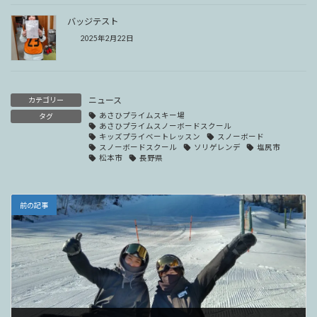
バッジテスト
2025年2月22日
ニュース
カテゴリー
あさひプライムスキー場
タグ
あさひプライムスノーボードスクール
キッズプライベートレッスン
スノーボード
スノーボードスクール
ソリゲレンデ
塩尻市
松本市
長野県
前の記事