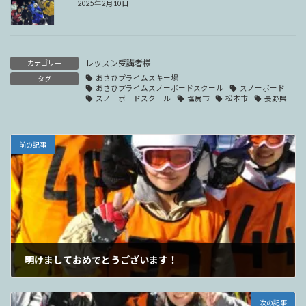
2025年2月10日
レッスン受講者様
カテゴリー
あさひプライムスキー場
タグ
あさひプライムスノーボードスクール
スノーボード
スノーボードスクール
塩尻市
松本市
長野県
前の記事
明けましておめでとうございます！
2025年1月1日
次の記事